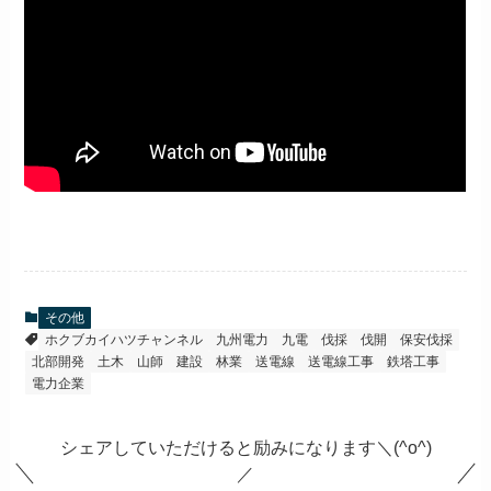
その他
ホクブカイハツチャンネル
九州電力
九電
伐採
伐開
保安伐採
北部開発
土木
山師
建設
林業
送電線
送電線工事
鉄塔工事
電力企業
シェアしていただけると励みになります＼(^o^)
／