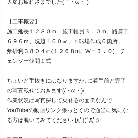
大変お疲れさまでした(｀・ω・´)ゞ
【工事概要】
施工延長１２８０ｍ、施工幅員３．０ｍ、路肩工
６９６ｍ、洗越工６０㎡、回転場作成６箇所、
敷砂利３８０４㎡(１２６８m、W＝３．０)、チ
ェンソー伐開１式
ちょいと手抜きにはなりますが↓に着手前と完了
の写真載せておきます(/・ω・)/
作業状況は写真探して乗せるの面倒なんで
YouTubeの動画リンク張っとくので適当に気にな
る方は覗いてみてください |дﾟ)(ﾟДﾟ;)