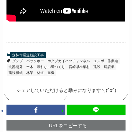
森林作業道新設工事
ダンプ
バックホー
ホクブカイハツチャンネル
ユンボ
作業道
北部開発
土木
壊れない道づくり
宮崎県椎葉村
建設
建設業
建設機械
林業
林道
重機
シェアしていただけると励みになります＼(^o^)
／
URLをコピーする