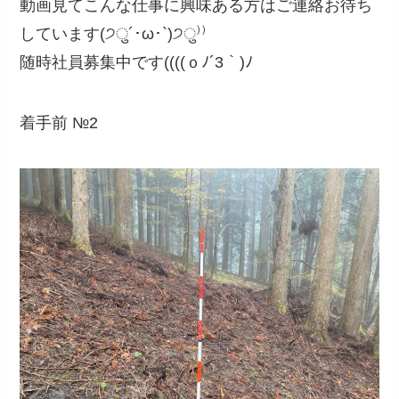
動画見てこんな仕事に興味ある方はご連絡お待ち
しています(੭ु´･ω･`)੭ु⁾⁾
随時社員募集中です((((ｏﾉ´3｀)ﾉ
着手前 №2