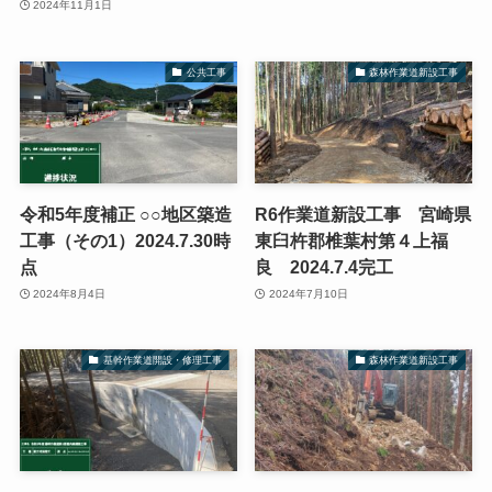
2024年11月1日
公共工事
森林作業道新設工事
令和5年度補正 ○○地区築造
R6作業道新設工事 宮崎県
工事（その1）2024.7.30時
東臼杵郡椎葉村第４上福
点
良 2024.7.4完工
2024年8月4日
2024年7月10日
基幹作業道開設・修理工事
森林作業道新設工事