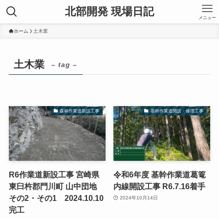
北部開発 現場日記
メニュー
ホーム
土木業
土木業
– tag –
森林作業道新設工事
基幹作業道開設・修理工事
R6作業道新設工事 宮崎県
令和6年度 基幹作業道葛篭
東臼杵郡門川町 山中団地
内線開設工事 R6.7.16着手
その2・その1 2024.10.10
2024年10月14日
完工