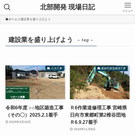
北部開発 現場日記
メニュー
ホーム
建設業を盛り上げよう
建設業を盛り上げよう
– tag –
公共工事
森林作業道修理工事
令和6年度 ○○地区築造工事
Ｒ6作業道修理工事 宮崎県
（その〇）2025.2.1着手
日向市東郷町第2椎谷団地
Ｒ6.9.27着手
2025年3月16日
2024年11月8日