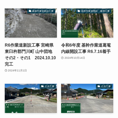
森林作業道新設工事
基幹作業道開設・修理工事
R6作業道新設工事 宮崎県
令和6年度 基幹作業道葛篭
東臼杵郡門川町 山中団地
内線開設工事 R6.7.16着手
その2・その1 2024.10.10
2024年10月14日
完工
2024年11月1日
公共工事
公共工事