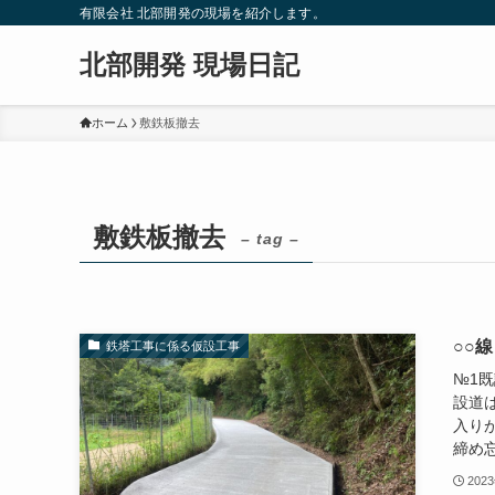
有限会社 北部開発の現場を紹介します。
北部開発 現場日記
ホーム
敷鉄板撤去
敷鉄板撤去
– tag –
○○
鉄塔工事に係る仮設工事
№1
設道
入り
締め忘
202