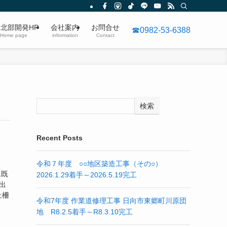
)北部開発HP
会社案内
お問合せ
☎0982-53-6388
Home page
information
Contact
検索
Recent Posts
令和７年度 ○○地区築造工事（その○）
1既
2026.1.29着手～2026.5.19完工
出
止柵
令和7年度 作業道修理工事 日向市東郷町川原団
地 R8.2.5着手～R8.3.10完工