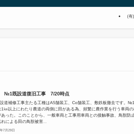
(有
線 №1既設道復旧工事 7/20時点
既設道補修工事主たる工種はAS舗装工、Co舗装工、敷鉄板撤去です。№
は1㎞以上にわたり農道の両側に田がある為、頻繁に農作業を行う車両の
があった。このことから、一般車両と工事用車両との接触事故、鳥獣防
れによる田の鳥獣被害...
3年7月29日